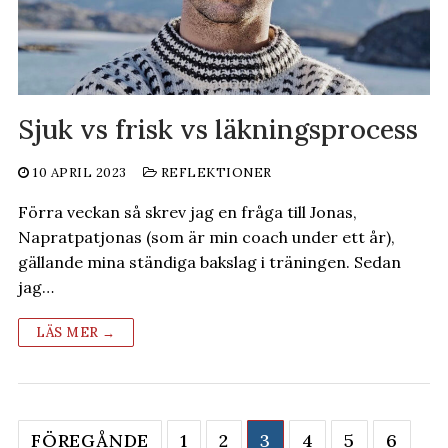
Sjuk vs frisk vs läkningsprocess
10 APRIL 2023
REFLEKTIONER
Förra veckan så skrev jag en fråga till Jonas,
Napratpatjonas (som är min coach under ett år),
gällande mina ständiga bakslag i träningen. Sedan
jag…
LÄS MER →
Sidnumrering
FÖREGÅNDE
1
2
3
4
5
6