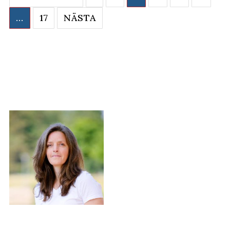
för
…
17
NÄSTA
inlägg