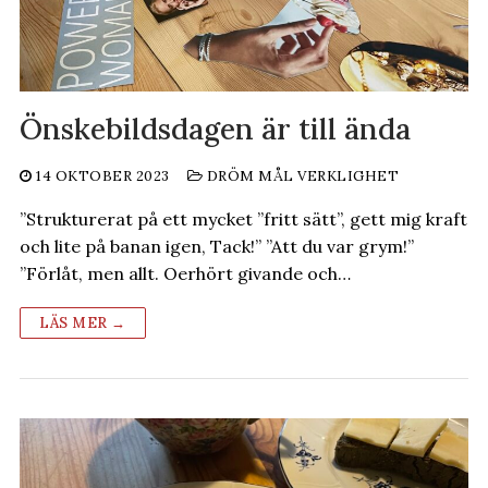
Önskebildsdagen är till ända
14 OKTOBER 2023
DRÖM MÅL VERKLIGHET
”Strukturerat på ett mycket ”fritt sätt”, gett mig kraft
och lite på banan igen, Tack!” ”Att du var grym!”
”Förlåt, men allt. Oerhört givande och…
LÄS MER →