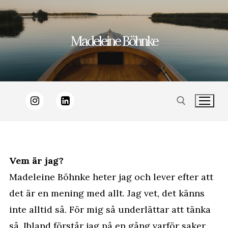
Hoppa
till
Madeleine Böhnke
innehåll
Sök:
Vem är jag?
Madeleine Böhnke heter jag och lever efter att
det är en mening med allt. Jag vet, det känns
inte alltid så. För mig så underlättar att tänka
så. Ibland förstår jag på en gång varför saker