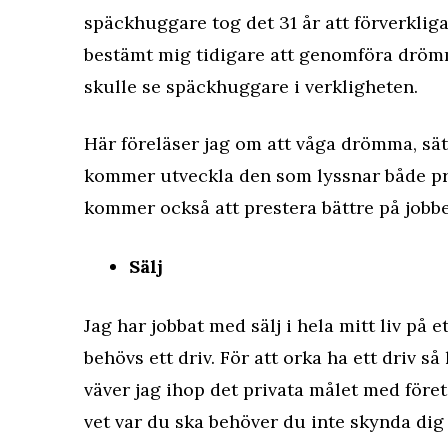
späckhuggare tog det 31 år att förverklig
bestämt mig tidigare att genomföra drömm
skulle se späckhuggare i verkligheten.
Här föreläser jag om att våga drömma, sät
kommer utveckla den som lyssnar både pri
kommer också att prestera bättre på jobbe
Sälj
Jag har jobbat med sälj i hela mitt liv på et
behövs ett driv. För att orka ha ett driv s
väver jag ihop det privata målet med före
vet var du ska behöver du inte skynda dig f