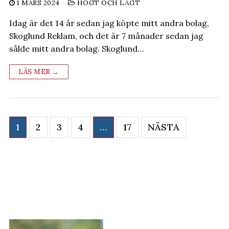
1 MARS 2024
HÖGT OCH LÅGT
Idag är det 14 år sedan jag köpte mitt andra bolag,
Skoglund Reklam, och det är 7 månader sedan jag
sålde mitt andra bolag. Skoglund…
LÄS MER →
Sidnumrering
1
2
3
4
…
17
NÄSTA
för
inlägg