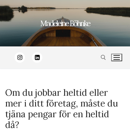
Hoppa
till
Madeleine Böhnke
innehåll
Sök:
Om du jobbar heltid eller
mer i ditt företag, måste du
tjäna pengar för en heltid
då?