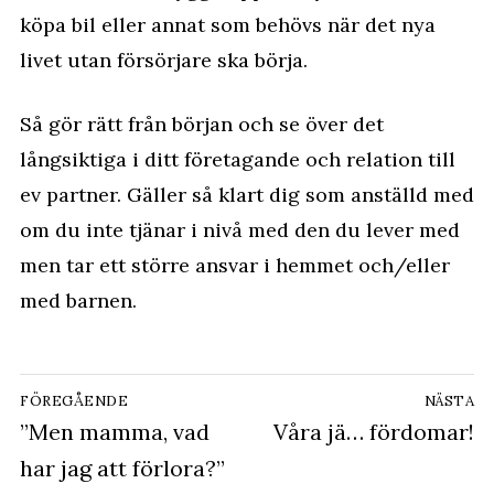
köpa bil eller annat som behövs när det nya
livet utan försörjare ska börja.
Så gör rätt från början och se över det
långsiktiga i ditt företagande och relation till
ev partner. Gäller så klart dig som anställd med
om du inte tjänar i nivå med den du lever med
men tar ett större ansvar i hemmet och/eller
med barnen.
Inläggsnavigering
FÖREGÅENDE
NÄSTA
Föregående
”Men mamma, vad
Nästa
Våra jä… fördomar!
inlägg:
inlägg:
har jag att förlora?”