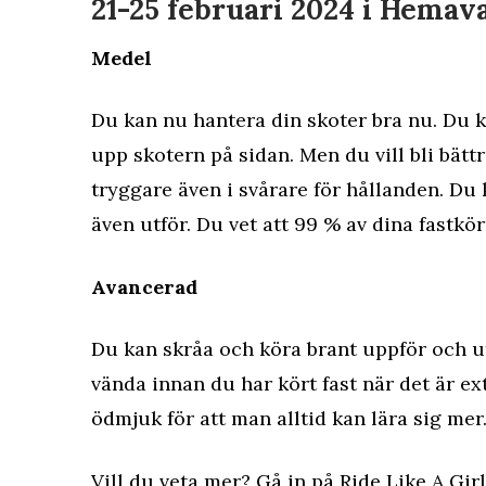
21-25 februari 2024 i Hemav
Medel
Du kan nu hantera din skoter bra nu. Du k
upp skotern på sidan. Men du vill bli bätt
tryggare även i svårare för hållanden. Du 
även utför. Du vet att 99 % av dina fastkör
Avancerad
Du kan skråa och köra brant uppför och ut
vända innan du har kört fast när det är e
ödmjuk för att man alltid kan lära sig mer
Vill du veta mer? Gå in på
Ride Like A Girl