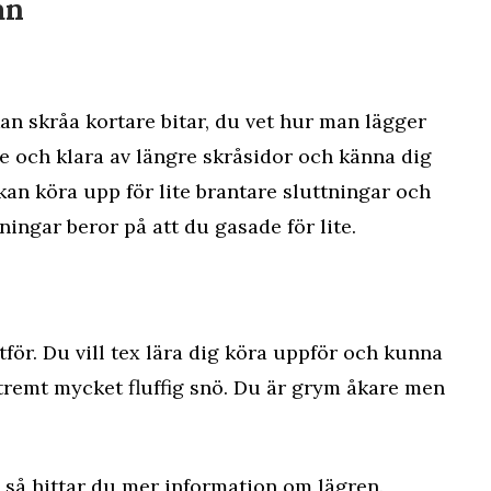
an
an skråa kortare bitar, du vet hur man lägger
re och klara av längre skråsidor och känna dig
kan köra upp för lite brantare sluttningar och
ningar beror på att du gasade för lite.
för. Du vill tex lära dig köra uppför och kunna
xtremt mycket fluffig snö. Du är grym åkare men
.
så hittar du mer information om lägren.