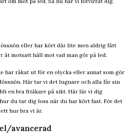
ärt om mot på led. Så nu har vi förvirrat dig.
lössnön eller har kört där lite men aldrig fått
r åt motsatt håll mot vad man gör på led.
 har råkat ut för en olycka eller annat som gör
lössnön. Här tar vi det lugnare och alla får sin
li en bra friåkare på sikt. Här lär vi dig
ur du tar dig loss när du har kört fast. För det
tt hur bra vi är.
del/avancerad