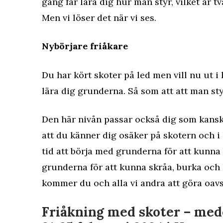
gång får lära dig hur man styr, vilket är tv
Men vi löser det när vi ses.
Nybörjare friåkare
Du har kört skoter på led men vill nu ut i 
lära dig grunderna. Så som att att man sty
Den här nivån passar också dig som kanske
att du känner dig osäker på skotern och i 
tid att börja med grunderna för att kunna b
grunderna för att kunna skråa, burka och h
kommer du och alla vi andra att göra oavse
Friåkning med skoter – me