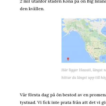
2 mil utanför staden Kona på ön Big Island
den kvällen.
Här ligger Hawaii, längst n
hittar du längst upp till hö
Vår första dag på ön bestod av en promenad
tystnad. Vi fick inte prata från att det vi 