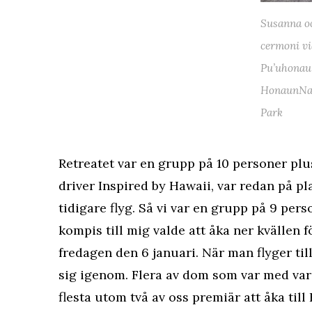
Susanna oc
cermoni vi
Pu’uhonau
HonaunNat
Park
Retreatet var en grupp på 10 personer pl
driver
Inspired by Hawaii
, var redan på p
tidigare flyg. Så vi var en grupp på 9 per
kompis till mig valde att åka ner kvällen f
fredagen den 6 januari. När man flyger til
sig igenom. Flera av dom som var med var 
flesta utom två av oss premiär att åka till