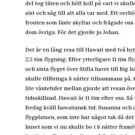
del tog täten och höll koll på vart vi skul
sist och såg till att alla var med. Ett oerh
fronten som läste skyltar och frågade oss 
dom övriga. För det gjorde ju Johan.
Det är en lång resa till Hawaii med två byt
2,5 tim flygning. Efter ytterligare 11 tim f
och sista flyget över Stilla havet till Big
skulle tillbringa 8 nätter tillsammans på, 
lite väntetider mellan gjorde att resan öve
tidsskillnad. Hawaii är 11 tim efter oss. S
fredag kväll hawaiiansk tid. Susanna och 
flygplatsen, som inte har något tak då det 
huset som vi nu skulle bo i 8 nätter fram