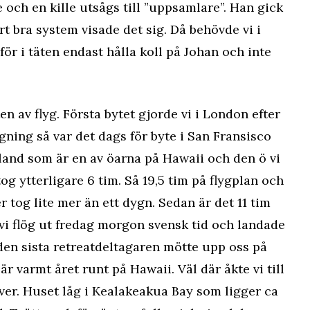
le och en kille utsågs till ”uppsamlare”. Han gick
ört bra system visade det sig. Då behövde vi i
för i täten endast hålla koll på Johan och inte
en av flyg. Första bytet gjorde vi i London efter
lygning så var det dags för byte i San Fransisco
 Island som är en av öarna på Hawaii och den ö vi
tog ytterligare 6 tim. Så 19,5 tim på flygplan och
r tog lite mer än ett dygn. Sedan är det 11 tim
å vi flög ut fredag morgon svensk tid och landade
den sista retreatdeltagaren mötte upp oss på
är varmt året runt på Hawaii. Väl där åkte vi till
över. Huset låg i Kealakeakua Bay som ligger ca