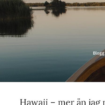
Hoppa
till
innehåll
Blogg
Hawaii – mer än jag 