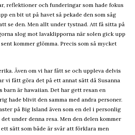
ar, reflektioner och funderingar som hade fokus
upp en bit ut på havet så pekade den som såg
tt se den. Men allt under tystnad. Att få sitta på
gorna slog mot lavaklipporna när solen gick upp
g sent kommer glömma. Precis som så mycket
ika. Även om vi har fått se och uppleva delvis
r vi fått göra det på ett annat sätt då Susanna
s barn är hawaiian. Det har gett resan en
rig hade blivit den samma med andra personer.
laster på Big Island även som en del i personlig
 av det under denna resa. Men den delen kommer
 ett sätt som både är svår att förklara men