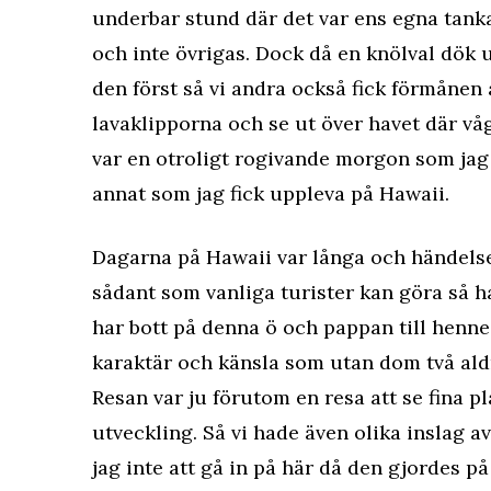
underbar stund där det var ens egna tank
och inte övrigas. Dock då en knölval dök 
den först så vi andra också fick förmånen a
lavaklipporna och se ut över havet där vå
var en otroligt rogivande morgon som ja
annat som jag fick uppleva på Hawaii.
Dagarna på Hawaii var långa och händelser
sådant som vanliga turister kan göra så ha
har bott på denna ö och pappan till henne
karaktär och känsla som utan dom två ald
Resan var ju förutom en resa att se fina p
utveckling. Så vi hade även olika inslag
jag inte att gå in på här då den gjordes på