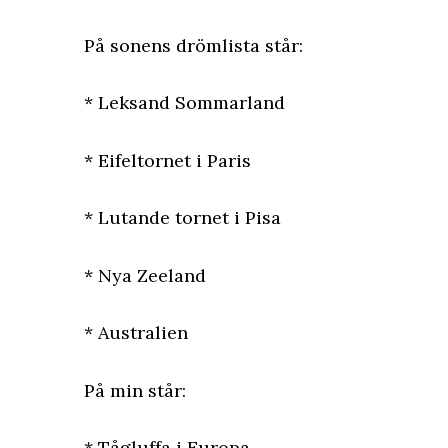
På sonens drömlista står:
* Leksand Sommarland
* Eifeltornet i Paris
* Lutande tornet i Pisa
* Nya Zeeland
* Australien
På min står:
* Tågluffa i Europa