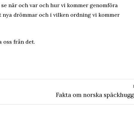
i se när och var och hur vi kommer genomföra
t nya drömmar och i vilken ordning vi kommer
 oss från det.
Nästa
Fakta om norska späckhug
inlägg: