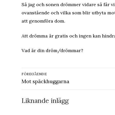
Så jag och sonen drömmer vidare så får v
ovanstående och vilka som blir utbyta mo
att genomföra dom.
Att drömma är gratis och ingen kan hindra
Vad är din dröm/drömmar?
Inläggsnavigering
FÖREGÅENDE
Föregående
Mot späckhuggarna
inlägg:
Liknande inlägg