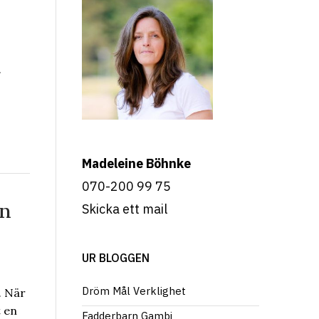
.
Madeleine Böhnke
070-200 99 75
ån
Skicka ett mail
UR BLOGGEN
Dröm Mål Verklighet
. När
t en
Fadderbarn Gambi