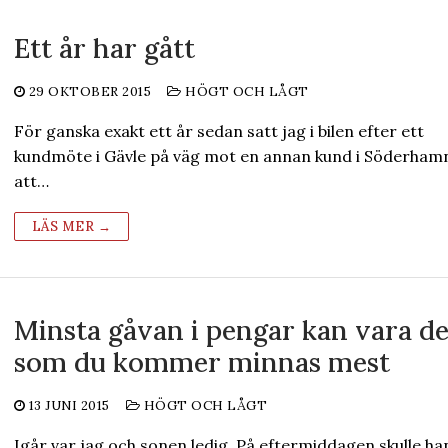
Ett år har gått
29 OKTOBER 2015
HÖGT OCH LÅGT
För ganska exakt ett år sedan satt jag i bilen efter ett
kundmöte i Gävle på väg mot en annan kund i Söderhamn
att…
LÄS MER →
Minsta gåvan i pengar kan vara d
som du kommer minnas mest
13 JUNI 2015
HÖGT OCH LÅGT
Igår var jag och sonen ledig. På eftermiddagen skulle han 