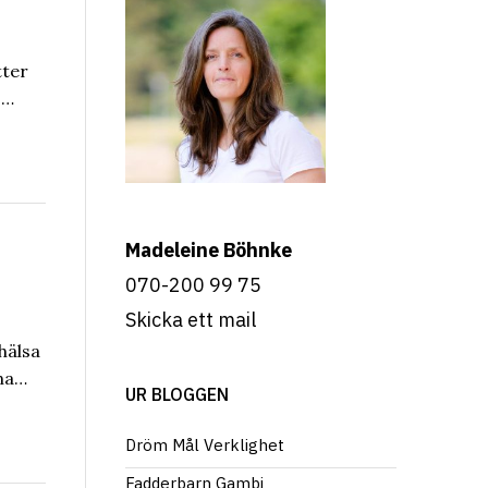
tter
%…
Madeleine Böhnke
070-200 99 75
Skicka ett mail
hälsa
nna…
UR BLOGGEN
Dröm Mål Verklighet
Fadderbarn Gambi