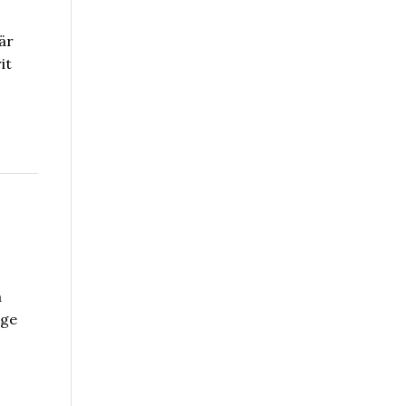
är
it
a
ige