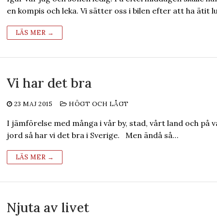
en kompis och leka. Vi sätter oss i bilen efter att ha ätit 
LÄS MER →
Vi har det bra
23 MAJ 2015
HÖGT OCH LÅGT
I jämförelse med många i vår by, stad, vårt land och på v
jord så har vi det bra i Sverige. Men ändå så…
LÄS MER →
Njuta av livet