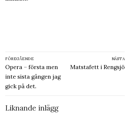
Inläggsnavigering
FÖREGÅENDE
NÄSTA
Föregående
Opera – första men
Nästa
Matstafett i Rengsjö
inlägg:
inlägg:
inte sista gången jag
gick på det.
Liknande inlägg