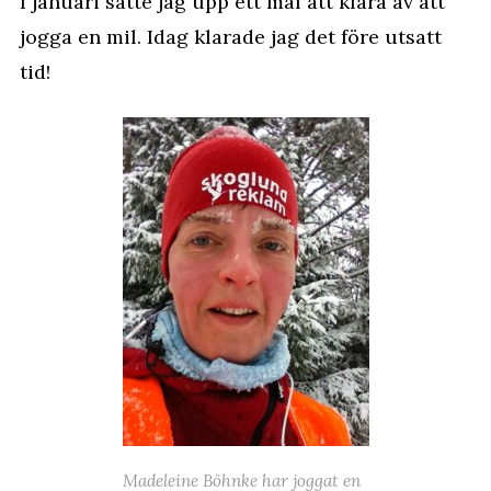
I januari satte jag upp ett mål att klara av att
jogga en mil.
Idag klarade jag det före utsatt
tid!
Madeleine Böhnke har joggat en