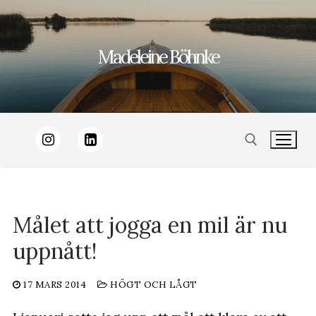
Hoppa
till
Madeleine Böhnke
innehåll
Sök:
Målet att jogga en mil är nu
uppnått!
17 MARS 2014
HÖGT OCH LÅGT