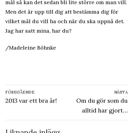
mål så kan det sedan bli lite större om man vill.
Men det är upp till dig att bestämma dig för
vilket mål du vill ha och när du ska uppnå det.
Jag har satt mina, har du?
/Madeleine Böhnke
Inläggsnavigering
FÖREGÅENDE
NÄSTA
Föregående
2013 var ett bra år!
Nästa
Om du gör som du
inlägg:
inlägg:
alltid har gjort…
Liknande inlägg