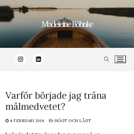
Hoppa
till
Madeleine Böhnke
innehåll
Sök:
Varför började jag träna
målmedvetet?
4 FEBRUARI 2014
HÖGT OCH LÅGT