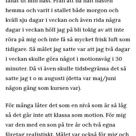
lånat ut min häst. Från att ha haft hästen
hemma och varit i stallet både morgon och
kväll sju dagar i veckan och även rida några
dagar i veckan höll jag på bli tokig av att inte
röra på mig och inte få så mycket frisk luft som
tidigare. Så målet jag satte var att jag två dagar
i veckan skulle göra något i motionsväg i 30
minuter. Då vi även skulle tidsbegränsa det så
satte jag t o m augusti (detta var maj/juni
någon gång som kursen var).
För många låter det som en nivå som är så låg
så det går inte att klassa som motion. För mig
var den med en son på tre år och två egna
företag realistiskt. Målet var också för mig och