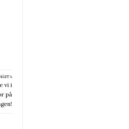
NÄSTA
 vi i
or på
agen!