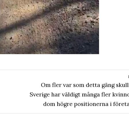
Nästa
Om fler var som detta gäng skulle
inlägg:
Sverige har väldigt många fler kvinn
dom högre positionerna i föret