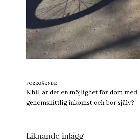
Inläggsnavigering
FÖREGÅENDE
Föregående
Elbil, är det en möjlighet för dom med
inlägg:
genomsnittlig inkomst och bor själv?
Liknande inlägg