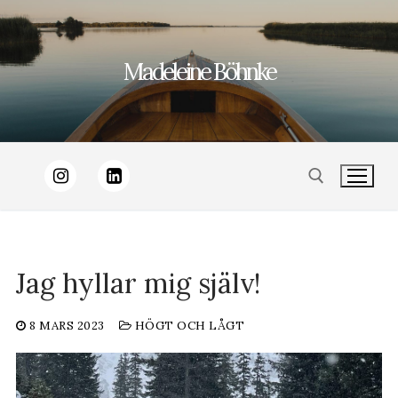
Hoppa
till
Madeleine Böhnke
innehåll
Sök:
Jag hyllar mig själv!
8 MARS 2023
HÖGT OCH LÅGT