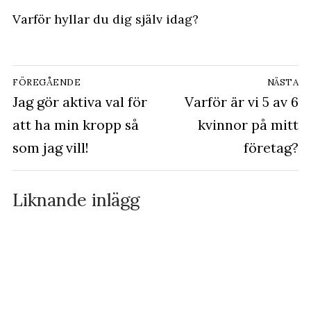
Varför hyllar du dig själv idag?
Inläggsnavigering
FÖREGÅENDE
NÄSTA
Föregående
Jag gör aktiva val för
Nästa
Varför är vi 5 av 6
inlägg:
inlägg:
att ha min kropp så
kvinnor på mitt
som jag vill!
företag?
Liknande inlägg