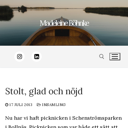
Hoppa
till
Madeleine Böhnke
innehåll
Sök:
Stolt, glad och nöjd
17 JULI 2013
INSAMLING
Nu har vi haft picknicken i Schenströmsparken
i Bollnäs. Picknicken som var både ett sätt att