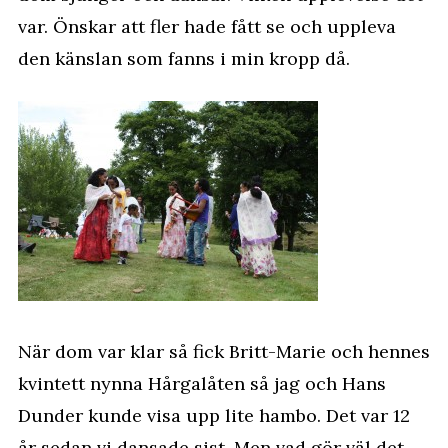
var. Önskar att fler hade fått se och uppleva
den känslan som fanns i min kropp då.
När dom var klar så fick Britt-Marie och hennes
kvintett nynna Hårgalåten så jag och Hans
Dunder kunde visa upp lite hambo. Det var 12
år sedan vi dansade sist. Men vad gör väl det.