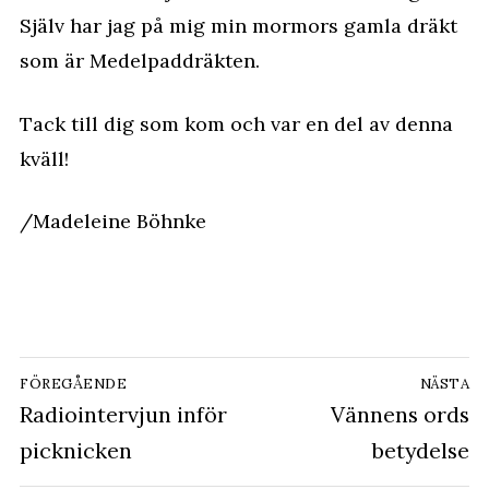
Själv har jag på mig min mormors gamla dräkt
som är Medelpaddräkten.
Tack till dig som kom och var en del av denna
kväll!
/Madeleine Böhnke
Inläggsnavigering
FÖREGÅENDE
NÄSTA
Föregående
Radiointervjun inför
Nästa
Vännens ords
inlägg:
inlägg:
picknicken
betydelse