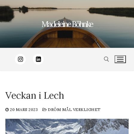
Hoppa
till
Madeleine Böhnke
innehåll
Sök:
Veckan i Lech
20 MARS 2023
DRÖM MÅL VERKLIGHET