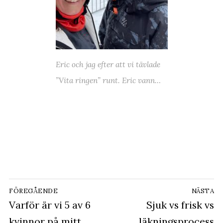
Eric och jag efter att vi tävlade
”Vita ringen” runt. Eric vann…
Inläggsnavigering
FÖREGÅENDE
NÄSTA
Föregående
Varför är vi 5 av 6
Nästa
Sjuk vs frisk vs
inlägg:
inlägg:
kvinnor på mitt
läkningsprocess