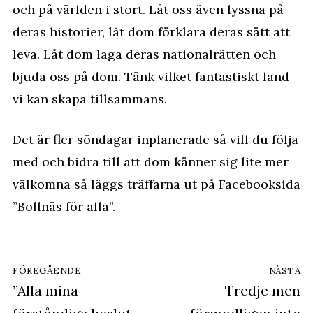
och på världen i stort. Låt oss även lyssna på
deras historier, låt dom förklara deras sätt att
leva. Låt dom laga deras nationalrätten och
bjuda oss på dom. Tänk vilket fantastiskt land
vi kan skapa tillsammans.
Det är fler söndagar inplanerade så vill du följa
med och bidra till att dom känner sig lite mer
välkomna så läggs träffarna ut på Facebooksida
”Bollnäs för alla”.
Inläggsnavigering
FÖREGÅENDE
NÄSTA
Föregående
”Alla mina
Nästa
Tredje men
inlägg:
inlägg: