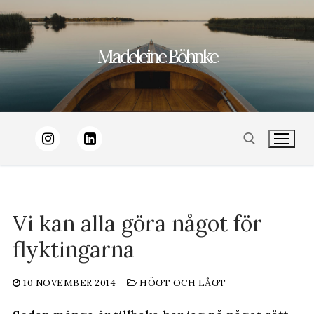
Hoppa
till
Madeleine Böhnke
innehåll
Sök:
Vi kan alla göra något för
flyktingarna
10 NOVEMBER 2014
HÖGT OCH LÅGT